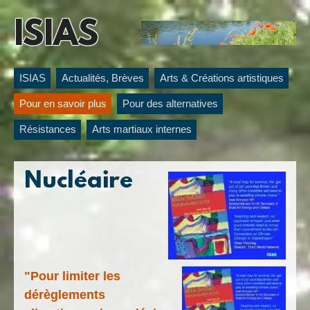
ISIAS
ISIAS
Actualités, Brèves
Arts & Créations artistiques
Pour en savoir plus
Pour des alternatives
Résistances
Arts martiaux internes
Nucléaire
"Pour limiter les
dérèglements