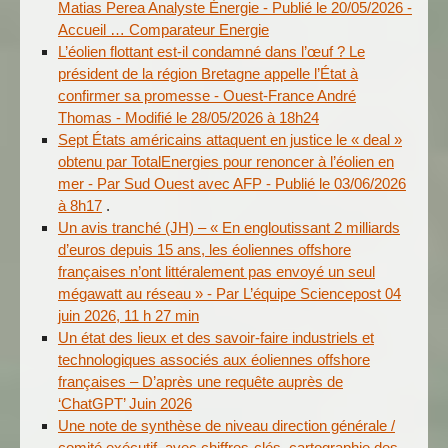
Matias Perea Analyste Énergie - Publié le 20/05/2026 -
Accueil … Comparateur Energie
L’éolien flottant est-il condamné dans l’œuf ? Le
président de la région Bretagne appelle l’État à
confirmer sa promesse - Ouest-France André
Thomas - Modifié le 28/05/2026 à 18h24
Sept États américains attaquent en justice le « deal »
obtenu par TotalEnergies pour renoncer à l’éolien en
mer - Par Sud Ouest avec AFP - Publié le 03/06/2026
à 8h17
.
Un avis tranché (JH) – « En engloutissant 2 milliards
d’euros depuis 15 ans, les éoliennes offshore
françaises n’ont littéralement pas envoyé un seul
mégawatt au réseau » - Par L’équipe Sciencepost 04
juin 2026, 11 h 27 min
Un état des lieux et des savoir-faire industriels et
technologiques associés aux éoliennes offshore
françaises – D’après une requête auprès de
‘ChatGPT’ Juin 2026
Une note de synthèse de niveau direction générale /
comité exécutif, avec chiffres-clés, cartographie des