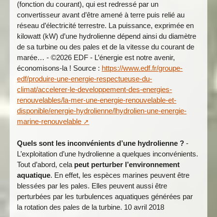
(fonction du courant), qui est redressé par un
convertisseur avant d’être amené à terre puis relié au
réseau d’électricité terrestre. La puissance, exprimée en
kilowatt (kW) d’une hydrolienne dépend ainsi du diamètre
de sa turbine ou des pales et de la vitesse du courant de
marée… - ©2026 EDF - L’énergie est notre avenir,
économisons-la ! Source :
https://www.edf.fr/groupe-
edf/produire-une-energie-respectueuse-du-
climat/accelerer-le-developpement-des-energies-
renouvelables/la-mer-une-energie-renouvelable-et-
disponible/energie-hydrolienne/lhydrolien-une-energie-
marine-renouvelable
Quels sont les inconvénients d’une hydrolienne ?
-
L’exploitation d’une hydrolienne a quelques inconvénients.
Tout d’abord, cela
peut perturber l’environnement
aquatique
. En effet, les espèces marines peuvent être
blessées par les pales. Elles peuvent aussi être
perturbées par les turbulences aquatiques générées par
la rotation des pales de la turbine. 10 avril 2018