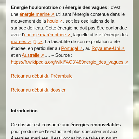
Energie houlomotrice
ou
énergie des vagues
: c’est
une
énergie marine
utilisant l’énergie contenue dans le
mouvement de la
houle
, soit les oscillations de la
surface de l’eau. Cette énergie ne doit pas être confondue
avec l’
énergie marémotrice
, laquelle utilise l’énergie des
marées
[1]
. La faisabilité de son exploitation a été
étudiée, en particulier au
Portugal
, au
Royaume-Uni
et en
Australie
…. – Source :
https://fr.wikipedia.org/wiki/%C3%89nergie_des_vagues
Retour au début du Préambule
Retour au début du dossier
Introduction
Ce dossier est consacré aux
énergies renouvelables
pour produire de l’électricité et plus spécialement aux
énergies marines.
Il est l’occasion de faire
un point