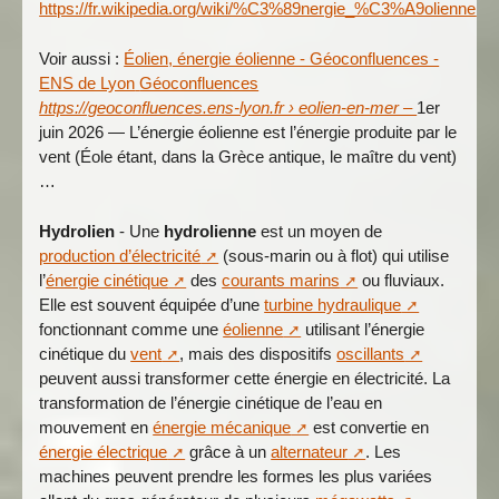
https://fr.wikipedia.org/wiki/%C3%89nergie_%C3%A9olienne
Voir aussi :
Éolien, énergie éolienne - Géoconfluences -
ENS de Lyon
Géoconfluences
https://geoconfluences.ens-lyon.fr › eolien-en-mer –
1er
juin 2026 — L’énergie éolienne est l’énergie produite par le
vent (Éole étant, dans la Grèce antique, le maître du vent)
…
Hydrolien
- Une
hydrolienne
est un moyen de
production d’électricité
(sous-marin ou à flot) qui utilise
l’
énergie cinétique
des
courants marins
ou fluviaux.
Elle est souvent équipée d’une
turbine hydraulique
fonctionnant comme une
éolienne
utilisant l’énergie
cinétique du
vent
, mais des dispositifs
oscillants
peuvent aussi transformer cette énergie en électricité. La
transformation de l’énergie cinétique de l’eau en
mouvement en
énergie mécanique
est convertie en
énergie électrique
grâce à un
alternateur
. Les
machines peuvent prendre les formes les plus variées