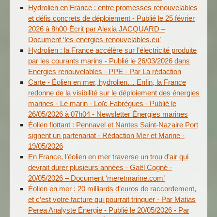
Hydrolien en France : entre promesses renouvelables
et défis concrets de déploiement - Publié le 25 février
2026 à 8h00·Écrit par Alexia JACQUARD –
Document ‘les-energies-renouvelables.eu’
Hydrolien : la France accélère sur l’électricité produite
par les courants marins - Publié le 26/03/2026 dans
Energies renouvelables - PPE - Par La rédaction
Carte - Éolien en mer, hydrolien… Enfin, la France
redonne de la visibilité sur le déploiement des énergies
marines - Le marin - Loïc Fabrègues - Publié le
26/05/2026 à 07h04 - Newsletter Énergies marines
Éolien flottant : Pennavel et Nantes Saint-Nazaire Port
signent un partenariat - Rédaction Mer et Marine -
19/05/2026
En France, l’éolien en mer traverse un trou d’air qui
devrait durer plusieurs années - Gaël Cogné -
20/05/2026 – Document ‘meretmarine.com’
Éolien en mer : 20 milliards d’euros de raccordement,
et c’est votre facture qui pourrait trinquer - Par Matias
Perea Analyste Énergie - Publié le 20/05/2026 - Par