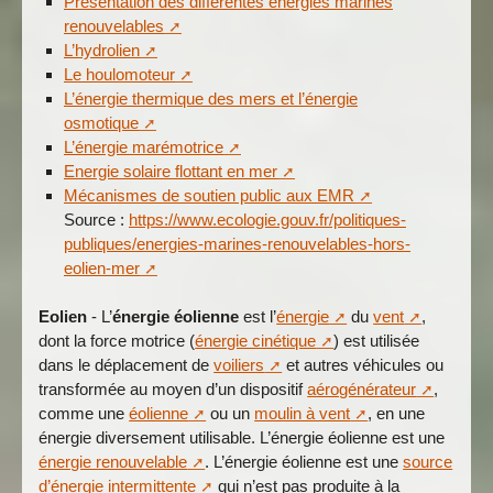
Présentation des différentes énergies marines
renouvelables
L’hydrolien
Le houlomoteur
L’énergie thermique des mers et l’énergie
osmotique
L’énergie marémotrice
Energie solaire flottant en mer
Mécanismes de soutien public aux EMR
Source :
https://www.ecologie.gouv.fr/politiques-
publiques/energies-marines-renouvelables-hors-
eolien-mer
Eolien
- L’
énergie éolienne
est l’
énergie
du
vent
,
dont la force motrice (
énergie cinétique
) est utilisée
dans le déplacement de
voiliers
et autres véhicules ou
transformée au moyen d’un dispositif
aérogénérateur
,
comme une
éolienne
ou un
moulin à vent
, en une
énergie diversement utilisable. L’énergie éolienne est une
énergie renouvelable
. L’énergie éolienne est une
source
d’énergie intermittente
qui n’est pas produite à la