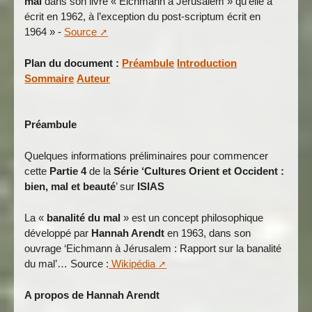
mal
dans son livre « Eichmann à Jérusalem » qu’elle a
écrit en 1962, à l’exception du post-scriptum écrit en
1964 » -
Source
Plan du document :
Préambule
Introduction
Sommaire
Auteur
Préambule
Quelques informations préliminaires pour commencer
cette
Partie 4
de la
Série ‘Cultures Orient et Occident :
bien, mal et beauté
’ sur
ISIAS
La «
banalité du mal
» est un concept philosophique
développé par
Hannah Arendt
en 1963, dans son
ouvrage ‘Eichmann à Jérusalem : Rapport sur la banalité
du mal’… Source :
Wikipédia
A propos de Hannah Arendt