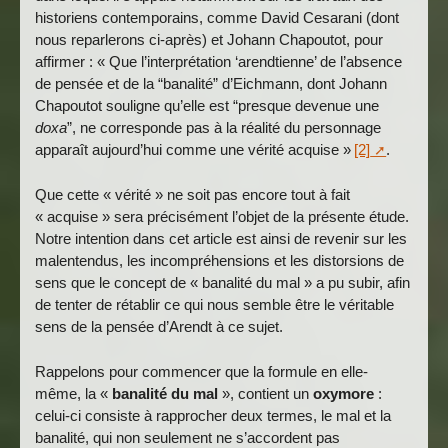
historiens contemporains, comme David Cesarani (dont
nous reparlerons ci-après) et Johann Chapoutot, pour
affirmer : « Que l’interprétation ‘arendtienne’ de l’absence
de pensée et de la “banalité” d’Eichmann, dont Johann
Chapoutot souligne qu’elle est “presque devenue une
doxa
”, ne corresponde pas à la réalité du personnage
apparaît aujourd’hui comme une vérité acquise »
[2]
.
Que cette « vérité » ne soit pas encore tout à fait
« acquise » sera précisément l’objet de la présente étude.
Notre intention dans cet article est ainsi de revenir sur les
malentendus, les incompréhensions et les distorsions de
sens que le concept de « banalité du mal » a pu subir, afin
de tenter de rétablir ce qui nous semble être le véritable
sens de la pensée d’Arendt à ce sujet.
Rappelons pour commencer que la formule en elle-
même, la «
banalité du mal
», contient un
oxymore
:
celui-ci consiste à rapprocher deux termes, le mal et la
banalité, qui non seulement ne s’accordent pas