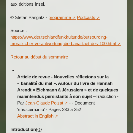
aux éditions Insel.
© Stefan Pangritz -
programme
Podcasts
Source :
https://www.deutschlandfunkkultur.de/outsourcing-
moralischer-verantwortung-die-banalitaet-des-100.html
Retour au début du sommaire
Article de revue - Nouvelles réflexions sur la
« banalité du mal ». Autour du livre de Hannah
Arendt «
Eichmann à Jérusalem »
et de quelques
malentendus persistants à son sujet
–Traduction -
Par
Jean-Claude Poizat
- - Document
‘shs.cairn.info’ - Pages 233 à 252
Abstract in English
Introduction
{{}}