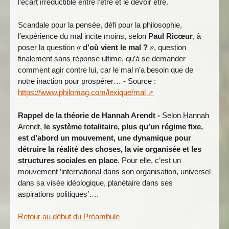
l’écart irréductible entre l’être et le devoir être.
Scandale pour la pensée, défi pour la philosophie,
l’expérience du mal incite moins, selon
Paul Ricœur
, à
poser la question
«
d’où vient le mal ?
»
, question
finalement sans réponse ultime, qu’à se demander
comment agir contre lui, car le mal n’a besoin que de
notre inaction pour prospérer… - Source :
https://www.philomag.com/lexique/mal
Rappel de la théorie de Hannah Arendt -
Selon Hannah
Arendt,
le système totalitaire, plus qu’un régime fixe,
est d’abord un mouvement, une dynamique pour
détruire la réalité des choses, la vie organisée et les
structures sociales en place
. Pour elle, c’est un
mouvement ’international dans son organisation, universel
dans sa visée idéologique, planétaire dans ses
aspirations politiques’….
Retour au début du Préambule