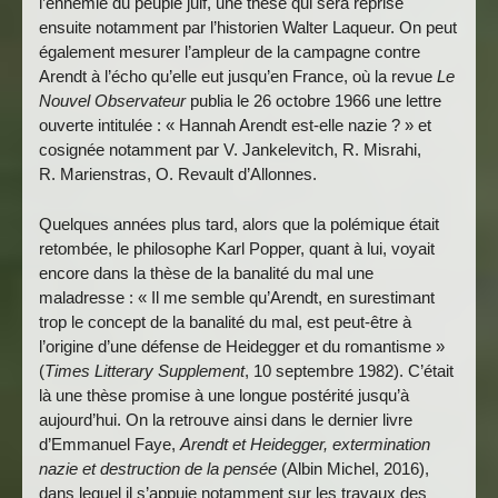
l’ennemie du peuple juif, une thèse qui sera reprise
ensuite notamment par l’historien Walter Laqueur. On peut
également mesurer l’ampleur de la campagne contre
Arendt à l’écho qu’elle eut jusqu’en France, où la revue
Le
Nouvel Observateur
publia le 26 octobre 1966 une lettre
ouverte intitulée : « Hannah Arendt est-elle nazie ? » et
cosignée notamment par V. Jankelevitch, R. Misrahi,
R. Marienstras, O. Revault d’Allonnes.
Quelques années plus tard, alors que la polémique était
retombée, le philosophe Karl Popper, quant à lui, voyait
encore dans la thèse de la banalité du mal une
maladresse : « Il me semble qu’Arendt, en surestimant
trop le concept de la banalité du mal, est peut-être à
l’origine d’une défense de Heidegger et du romantisme »
(
Times Litterary Supplement
, 10 septembre 1982). C’était
là une thèse promise à une longue postérité jusqu’à
aujourd’hui. On la retrouve ainsi dans le dernier livre
d’Emmanuel Faye,
Arendt et Heidegger, extermination
nazie et destruction de la pensée
(Albin Michel, 2016),
dans lequel il s’appuie notamment sur les travaux des