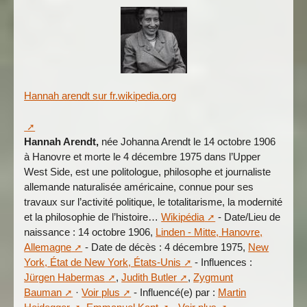
Hannah arendt sur fr.wikipedia.org
Hannah Arendt,
née Johanna Arendt le 14 octobre 1906
à Hanovre et morte le 4 décembre 1975 dans l’Upper
West Side, est une politologue, philosophe et journaliste
allemande naturalisée américaine, connue pour ses
travaux sur l’activité politique, le totalitarisme, la modernité
et la philosophie de l’histoire…
Wikipédia
- Date/Lieu de
naissance : 14 octobre 1906,
Linden - Mitte, Hanovre,
Allemagne
- Date de décès : 4 décembre 1975,
New
York, État de New York, États-Unis
- Influences :
Jürgen Habermas
,
Judith Butler
,
Zygmunt
Bauman
·
Voir plus
- Influencé(e) par :
Martin