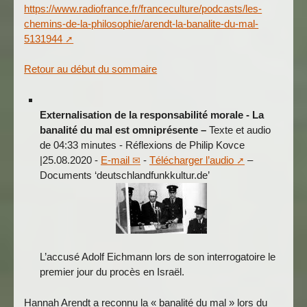
https://www.radiofrance.fr/franceculture/podcasts/les-
chemins-de-la-philosophie/arendt-la-banalite-du-mal-
5131944
Retour au début du sommaire
Externalisation de la responsabilité morale -
La
banalité du mal est omniprésente –
Texte et audio
de 04:33 minutes - Réflexions de Philip Kovce
|25.08.2020
-
E-mail
-
Télécharger l’audio
–
Documents ‘deutschlandfunkkultur.de’
L’accusé Adolf Eichmann lors de son interrogatoire le
premier jour du procès en Israël.
Hannah Arendt a reconnu la « banalité du mal » lors du