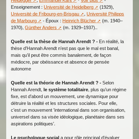
Heidegger
,
Emmanuel Kant
·
Voir plus
-
Enseignement :
Université de Heidelberg
(1929),
Université de Fribourg-en-Brisgau
,
Université Philipps
de Marbourg
- Époux :
Heinrich Blücher
(m. 1940–
1970),
Günther Anders
(m. 1929–1937)..
Quelle est la thèse de Hannah Arendt ? -
En réalité, la
thèse d’Hannah Arendt n’est pas que le mal est banal,
mais qu’il peut être commis banalement, de façon
médiocre, par obéissance et absence de pensée
autonome
Quelle est la théorie de Hannah Arendt ? -
Selon
Hannah Arendt,
le système totalitaire
, plus qu’un régime
fixe, est d’abord un mouvement, une dynamique pour
détruire la réalité et les structures sociales. Pour elle,
c’est un mouvement ’international dans son organisation,
universel dans sa visée idéologique, planétaire dans ses
aspirations politiques’.
Le psychologue social
a pour rôle principal d’évaluer