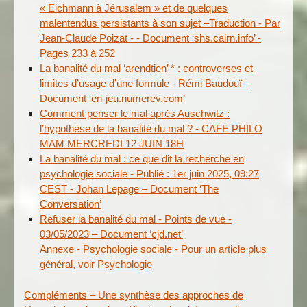
« Eichmann à Jérusalem » et de quelques
malentendus persistants à son sujet –Traduction - Par
Jean-Claude Poizat - - Document ‘shs.cairn.info’ -
Pages 233 à 252
La banalité du mal ‘arendtien’ * : controverses et
limites d’usage d’une formule - Rémi Baudouï –
Document ‘en-jeu.numerev.com’
Comment penser le mal après Auschwitz :
l’hypothèse de la banalité du mal ? - CAFE PHILO
MAM MERCREDI 12 JUIN 18H
La banalité du mal : ce que dit la recherche en
psychologie sociale - Publié : 1er juin 2025, 09:27
CEST - Johan Lepage – Document ‘The
Conversation’
Refuser la banalité du mal - Points de vue -
03/05/2023 – Document ‘cjd.net’
Annexe - Psychologie sociale - Pour un article plus
général, voir Psychologie
Compléments – Une synthèse des approches de