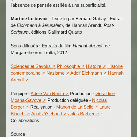
l’absence de pensée est liée à une superficialité.
Martine Leibovici -
Texte lu par Bernard Gabay : Extrait
de
Eichmann à Jérusalem
, de Hannah Arendt,
Post-
Scriptum
, éditions Gallimard Quarto
Sons diffusé
s :
Extraits du film
Hannah Arendt
, de
Margarethe von Trotta, 2012
Sciences et Savoirs
Philosophie
Histoire
Histoire
contemporaine
Nazisme
Adolf Eichmann
Hannah
Arendt
L’équipe -
Adèle Van Reeth
Production -
Géraldine
Mosna-Savoye
Production déléguée -
Nicolas
Berger
Réalisation -
Manon de La Selle
Laure
Blanchi
Anaïs Ysebaert
Jules Barbier
:
Collaborations
Source :