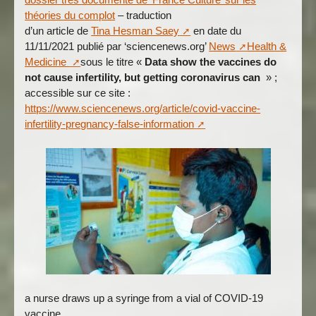
théories du complot
– traduction
d’un article de
Tina Hesman Saey
en date du
11/11/2021 publié par ‘sciencenews.org’
News
Health &
Medicine
sous le titre «
Data show the vaccines do
not cause infertility, but getting coronavirus can
» ;
accessible sur ce site :
https://www.sciencenews.org/article/covid-vaccine-
infertility-pregnancy-false-information
a nurse draws up a syringe from a vial of COVID-19
vaccine