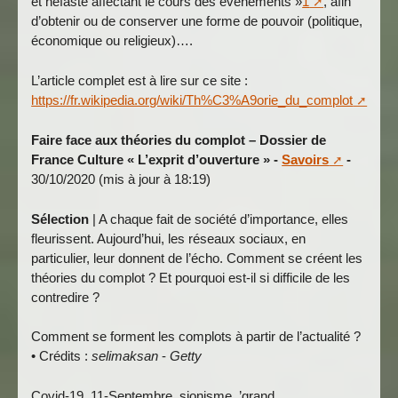
et néfaste affectant le cours des événements »
1
, afin
d’obtenir ou de conserver une forme de pouvoir (politique,
économique ou religieux)….
L’article complet est à lire sur ce site :
https://fr.wikipedia.org/wiki/Th%C3%A9orie_du_complot
Faire face aux théories du complot – Dossier de
France Culture « L’exprit d’ouverture » -
Savoirs
-
30/10/2020 (mis à jour à 18:19)
Sélection
| A chaque fait de société d’importance, elles
fleurissent. Aujourd’hui, les réseaux sociaux, en
particulier, leur donnent de l’écho. Comment se créent les
théories du complot ? Et pourquoi est-il si difficile de les
contredire ?
Comment se forment les complots à partir de l’actualité ?
• Crédits :
selimaksan
-
Getty
Covid-19, 11-Septembre, sionisme, ’grand