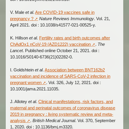
V. Male
et al
.
Are COVID-19 vaccines safe in
pregnancy ?
Nature Reviews Immunology
. Vol. 21,
April 2021. doi : 10.1038/s41577-021-00525-y.
K. Hillson
et al
.
Fertility rates and birth outcomes after
ChAdOx1 nCoV-19 (AZD1222) vaccination
.
The
Lancet
. Published online October 21, 2021. doi :
10.1016/S0140-6736(21)02282-0.
I. Goldshtein
et al
.
Association between BNT162b2
vaccination and incidence of SARS-CoV-2 infection in
pregnant women
. Vol. 326, July 12, 2021. doi :
10.1001/jama.2021.11035.
J. Allotey
et al
.
Clinical manifestations, risk factors, and
maternal and perinatal outcomes of coronavirus disease
2019 in pregnancy : living systematic review and meta-
analysis
.
British Medical Journal
. Vol. 370, September
1, 2020. doi : 10.1136/bmj.m3320.