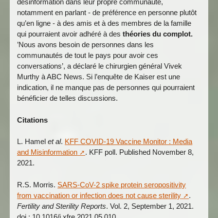
désinformation dans leur propre communauté,
notamment en parlant - de préférence en personne plutôt
qu’en ligne - à des amis et à des membres de la famille
qui pourraient avoir adhéré à des
théories du complot.
’Nous avons besoin de personnes dans les
communautés de tout le pays pour avoir ces
conversations’, a déclaré le chirurgien général Vivek
Murthy à ABC News. Si l’enquête de Kaiser est une
indication, il ne manque pas de personnes qui pourraient
bénéficier de telles discussions.
Citations
L. Hamel
et al
.
KFF COVID-19 Vaccine Monitor : Media
and Misinformation
. KFF poll. Published November 8,
2021.
R.S. Morris.
SARS-CoV-2 spike protein seropositivity
from vaccination or infection does not cause sterility
.
Fertility and Sterility Reports
. Vol. 2, September 1, 2021.
doi : 10.1016/j.xfre.2021.05.010.