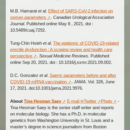
M.B. Hamarat
et al
.
Effect of SARS-CoV-2 infection on
semen parameters
.
Canadian Urological Association
Journal
. Published online May 8 , 2021. doi :
10.5489/cuaj.7292.
Tung-Chin Hsieh
et al
.
The epidemic of COVID-19-related
erectile dysfunction : A scoping review and health care
perspective
.
Sexual Medicine Reviews
. Published
online Sep 20, 2021. doi : 10.1016/j.sxmr.2021.09.002.
D.C. Gonzalez
et al
.
Sperm parameters before and after
COVID-19 mRNA vaccination
.
JAMA
. Vol. 326, June
17, 2021. doi:10.1001/jama.2021.9976.
About
Tina Hesman Saey
E-mail
Twitter
Photo
-
Tina Hesman Saey is the senior staff writer and reports
on molecular biology. She has a Ph.D. in molecular
genetics from Washington University in St. Louis and a
master’s degree in science journalism from Boston