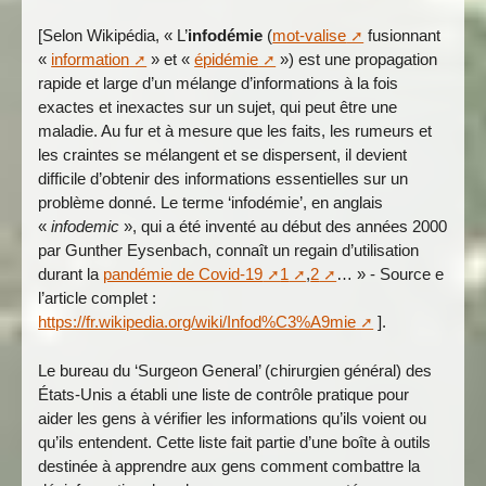
[Selon Wikipédia, « L’
infodémie
(
mot-valise
fusionnant
«
information
» et «
épidémie
») est une propagation
rapide et large d’un mélange d’informations à la fois
exactes et inexactes sur un sujet, qui peut être une
maladie. Au fur et à mesure que les faits, les rumeurs et
les craintes se mélangent et se dispersent, il devient
difficile d’obtenir des informations essentielles sur un
problème donné. Le terme ‘infodémie’, en anglais
«
infodemic
», qui a été inventé au début des années 2000
par Gunther Eysenbach, connaît un regain d’utilisation
durant la
pandémie de Covid-19
1
,
2
… » - Source e
l’article complet :
https://fr.wikipedia.org/wiki/Infod%C3%A9mie
].
Le bureau du ‘Surgeon General’ (chirurgien général) des
États-Unis a établi une liste de contrôle pratique pour
aider les gens à vérifier les informations qu’ils voient ou
qu’ils entendent. Cette liste fait partie d’une boîte à outils
destinée à apprendre aux gens comment combattre la