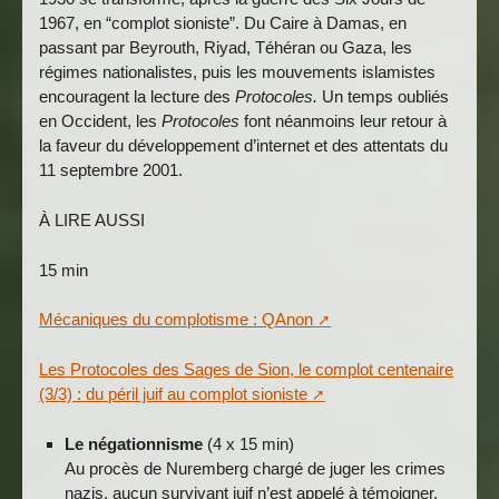
1967, en “complot sioniste”. Du Caire à Damas, en
passant par Beyrouth, Riyad, Téhéran ou Gaza, les
régimes nationalistes, puis les mouvements islamistes
encouragent la lecture des
Protocoles.
Un temps oubliés
en Occident, les
Protocoles
font néanmoins leur retour à
la faveur du développement d’internet et des attentats du
11 septembre 2001.
À LIRE AUSSI
15 min
Mécaniques du complotisme : QAnon
Les Protocoles des Sages de Sion, le complot centenaire
(3/3) : du péril juif au complot sioniste
Le négationnisme
(4 x 15 min)
Au procès de Nuremberg chargé de juger les crimes
nazis, aucun survivant juif n’est appelé à témoigner.