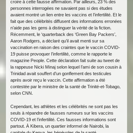
croire à cette fausse affirmation. Par ailleurs, 23 % des
personnes interrogées ne savaient pas si des études
avaient montré un lien entre les vaccins et l’infertilité. Et le
fait que des célébrités diffusent des informations erronées
n’aide pas les gens à distinguer la vérité de la fiction.
Récemment, le ‘quarterback des ‘Green Bay Packers’,
Aaron Rodgers, a déclaré qu’il avait menti sur sa
vaccination en raison des craintes que le vaccin COVID-
19 puisse provoquer l’infertilité, comme le rapporte le
magazine People. Cette déclaration fait suite au tweet de
la rappeuse Nicki Minaj selon lequel l’ami de son cousin à
Trinidad avait souffert d’un gonflement des testicules
après avoir reçu le vaccin. Cette affirmation a été
contestée par le ministre de la santé de Trinité-et-Tobago,
selon CNN.
Cependant, les athlètes et les célébrités ne sont pas les
seuls à répandre de fausses rumeurs sur les vaccins
COVID-19 et l’infertilité. Ces fausses informations sont
partout. À Kibera, un quartier informel de Nairobi, la
capitale du Kenya, les bénévoles de la santé